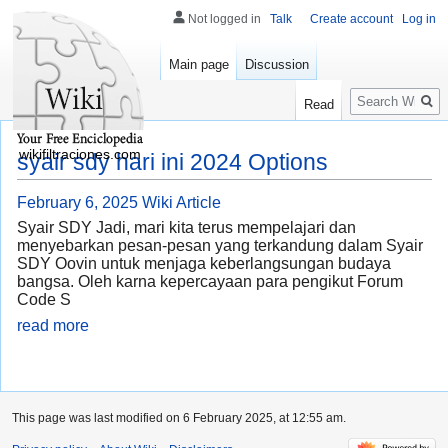
Not logged in
Talk
Create account
Log in
Main page
Discussion
Search
Read
wikifiltraciones.com
syair sdy hari ini 2024 Options
February 6, 2025
Wiki Article
Syair SDY Jadi, mari kita terus mempelajari dan
menyebarkan pesan-pesan yang terkandung dalam Syair
SDY Oovin untuk menjaga keberlangsungan budaya
bangsa. Oleh karna kepercayaan para pengikut Forum
Code S
read more
This page was last modified on 6 February 2025, at 12:55 am.